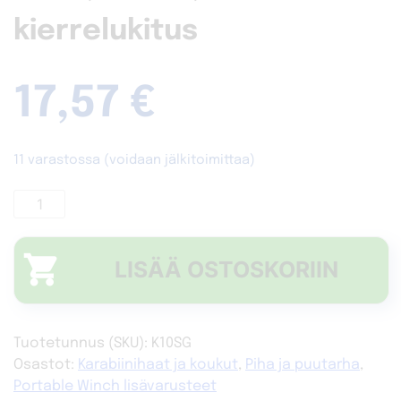
kierrelukitus
17,57
€
11 varastossa (voidaan jälkitoimittaa)
Karabiinihaka
-
teräs
A
-
LISÄÄ OSTOSKORIIN
25kN,
17
mm,
Tuotetunnus (SKU):
K10SG
kierrelukitus
Osastot:
Karabiinihaat ja koukut
,
Piha ja puutarha
,
määrä
Portable Winch lisävarusteet