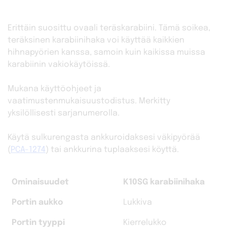
Erittäin suosittu ovaali teräskarabiini. Tämä soikea,
teräksinen karabiinihaka voi käyttää kaikkien
hihnapyörien kanssa, samoin kuin kaikissa muissa
karabiinin vakiokäytöissä.
Mukana käyttöohjeet ja
vaatimustenmukaisuustodistus. Merkitty
yksilöllisesti sarjanumerolla.
Käytä sulkurengasta ankkuroidaksesi väkipyörää
(
PCA-1274
) tai ankkurina tuplaaksesi köyttä.
Ominaisuudet
K10SG karabiinihaka
Portin aukko
Lukkiva
Portin tyyppi
Kierrelukko