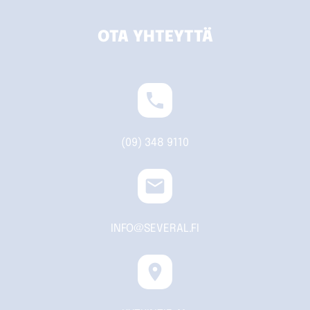
OTA YHTEYTTÄ
phone
(09) 348 9110
email
INFO@SEVERAL.FI
location_on