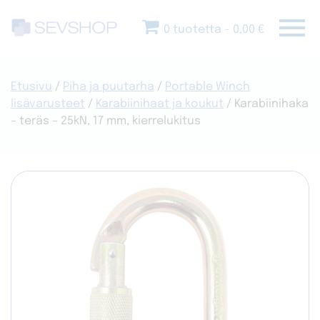
Skip
menu
to
0 tuotetta
0,00 €
content
Etusivu
/
Piha ja puutarha
/
Portable Winch
lisävarusteet
/
Karabiinihaat ja koukut
/ Karabiinihaka
– teräs – 25kN, 17 mm, kierrelukitus