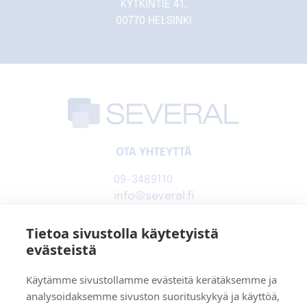
KYTKINTIE 41,
00770 HELSINKI
OTA YHTEYTTÄ
09-3489110
info@several.fi
www.several.fi
0944540-1
Tietoa sivustolla käytetyistä
evästeistä
SEVERAL OY
Käytämme sivustollamme evästeitä kerätäksemme ja
analysoidaksemme sivuston suorituskykyä ja käyttöä,
Kytkintie 41, 00770 Helsinki