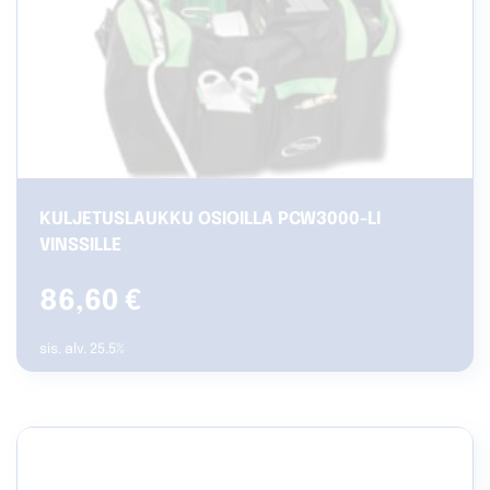
KULJETUSLAUKKU OSIOILLA PCW3000-LI
VINSSILLE
86,60
€
sis. alv. 25.5%