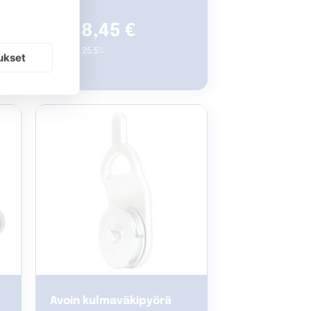
2748,45
€
sis. alv. 25.5%
ukset
Avoin kulmaväkipyörä