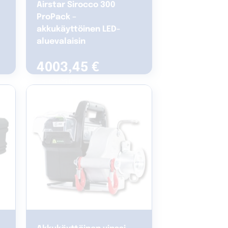
Airstar Sirocco 300
ProPack –
akkukäyttöinen LED-
aluevalaisin
4003,45
€
sis. alv. 25.5%