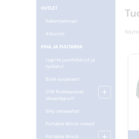
OUTLET
Tu
Rakentaminen
Näyte
Arboristi
PIHA JA PUUTARHA
Logrite juontokärryt ja
työkalut
Bollé suojalasit
add
GTM Professional
oksasilppurit
Silky oksasahat
Portable Winch vinssit
add
Portable Winch