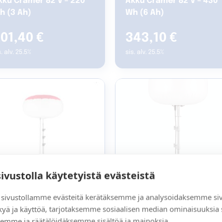
kku Cramer 82 V – 220
Akku Cramer 82 V – 430
h (3 Ah)
Wh (6 Ah)
01,40
€
343,10
€
s. alv. 25.5%
sis. alv. 25.5%
sivustolla käytetyistä evästeistä
sivustollamme evästeitä kerätäksemme ja analysoidaksemme si
kyä ja käyttöä, tarjotaksemme sosiaalisen median ominaisuuksia
luevalaisin Airstar
Aluevalaisin Sirocco 50
emme ja räätälöidäksemme sisältöä ja mainoksia.