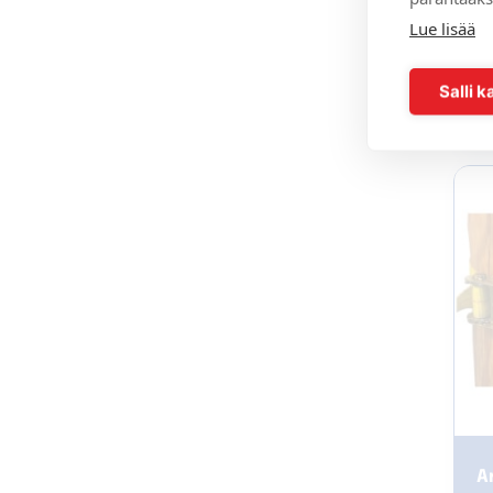
S
Lue lisää
Salli k
si
A