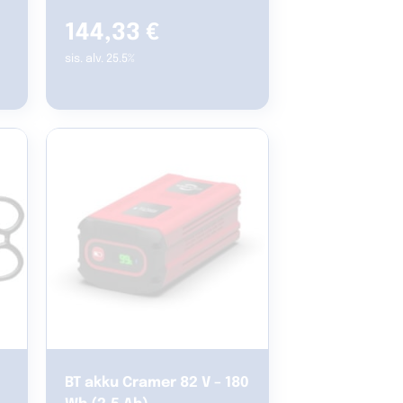
144,33
€
sis. alv. 25.5%
BT akku Cramer 82 V – 180