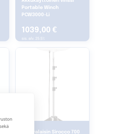
Akkukäyttöinen vinssi
Portable Winch
PCW3000-Li
1039,00
€
sis. alv. 25.5%
vuston
 sekä
0
Aluevalaisin Sirocco 700