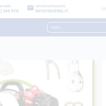
email
a meille
Lähetä sähköpostia
KU
) 348 9110
INFO@SEVERAL.FI
Haku: