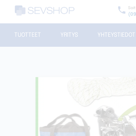
Skip
phone
Soit
to
(09
content
TUOTTEET
YRITYS
YHTEYSTIEDOT