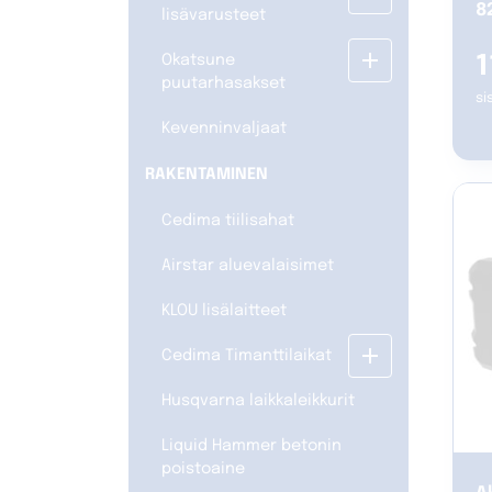
82
lisävarusteet
add
1
Okatsune
puutarhasakset
si
Kevenninvaljaat
RAKENTAMINEN
Cedima tiilisahat
Airstar aluevalaisimet
KLOU lisälaitteet
add
Cedima Timanttilaikat
Husqvarna laikkaleikkurit
Liquid Hammer betonin
poistoaine