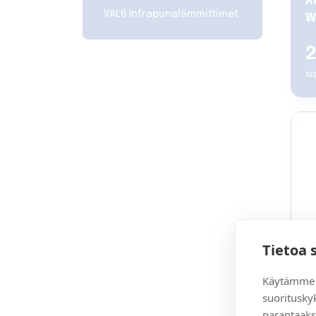
A
VAL6 Infrapunalämmittimet
W
2
si
Tietoa 
Käytämme 
suoritusky
A
parantaaks