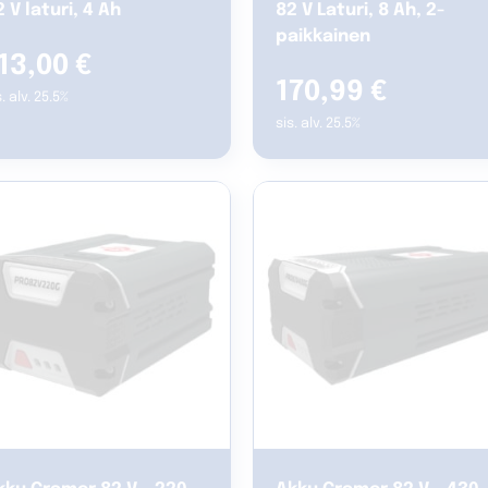
 V laturi, 4 Ah
82 V Laturi, 8 Ah, 2-
paikkainen
13,00
€
170,99
€
s. alv. 25.5%
sis. alv. 25.5%