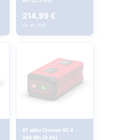
Wh (2,5 Ah)
214,99
€
sis. alv. 25.5%
BT akku Cramer 82 V –
580 Wh (8 Ah)