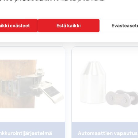
irocco 1300 AC
Lite
4756,45
€
2748,45
€
aikki evästeet
Estä kaikki
Evästeaset
s. alv. 25.5%
sis. alv. 25.5%
nkkurointijärjestelmä
Automaattien vapautus