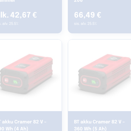
ammer
206
42,67
€
66,49
€
s. alv. 25.5%
sis. alv. 25.5%
T akku Cramer 82 V –
BT akku Cramer 82 V –
90 Wh (4 Ah)
360 Wh (5 Ah)