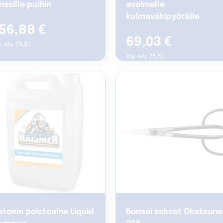
nssille puihin
avoimelle
kulmaväkipyörälle
156,88
€
69,03
€
s. alv. 25.5%
sis. alv. 25.5%
etonin poistoaine Liquid
Bonsai sakset Okatsune