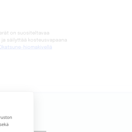
erät on suositeltavaa
t ja säilyttää kosteusvapaana
Okatsune-hiomakivellä
vuston
 sekä