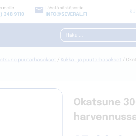
email
a meille
Lähetä sähköpostia
KU
) 348 9110
INFO@SEVERAL.FI
Haku:
atsune puutarhasakset
/
Kukka- ja puutarhasakset
/ Oka
Okatsune 30
harvennuss