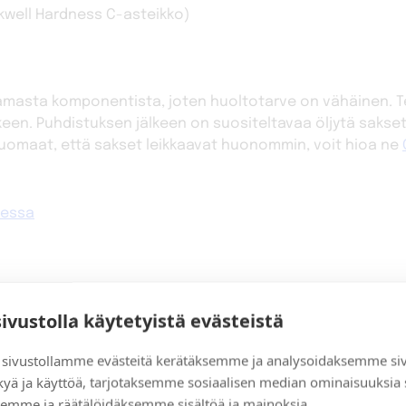
kwell Hardness C-asteikko)
tamasta komponentista, joten huoltotarve on vähäinen. T
keen. Puhdistuksen jälkeen on suositeltavaa öljytä sakse
 huomaat, että sakset leikkaavat huonommin, voit hioa ne
bessa
sivustolla käytetyistä evästeistä
sivustollamme evästeitä kerätäksemme ja analysoidaksemme si
kyä ja käyttöä, tarjotaksemme sosiaalisen median ominaisuuksia
emme ja räätälöidäksemme sisältöä ja mainoksia.