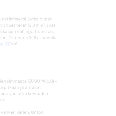
n estämiseksi, jotka ovaat
in ohuet terät (2,3 mm) ovat
a käsien vahingoittumisen.
en. Okatsune 306 ei sovellu
e 307
:ää.
 hienoimmasta IZUMO YASUGI -
nä pitkään ja antavat
atsune yhdistää kovuuden
sa.
t vahvan kärjen. Onton