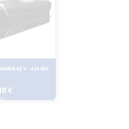
RAMER 82 V – 430 WH
10
€
5.5%