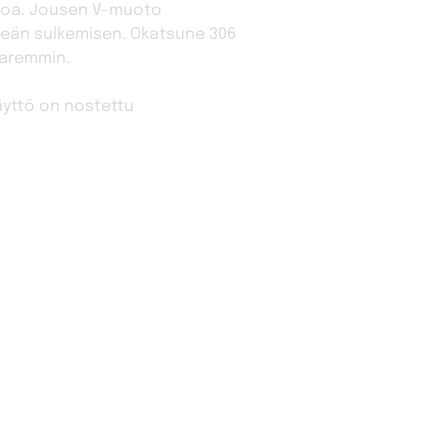
rtoa. Jousen V-muoto
meän sulkemisen. Okatsune 306
aremmin.
äyttö on nostettu