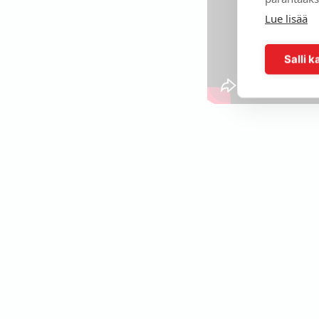
Lue lisää
Videosisältö o
Salli k