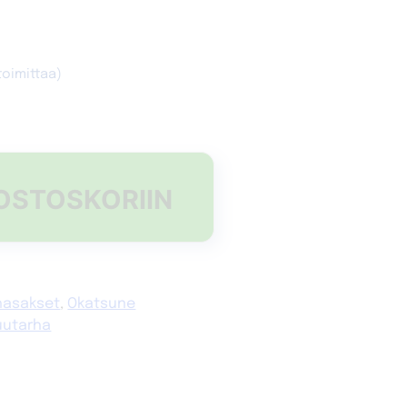
toimittaa)
Alternative:
OSTOSKORIIN
6
hasakset
,
Okatsune
puutarha