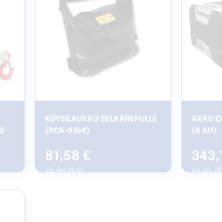
KÖYSILAUKKU SELKÄREPULLE
AKKU C
0
(PCA-0104)
(6 AH)
81,58
€
343,
sis. alv. 25.5%
sis. alv. 2