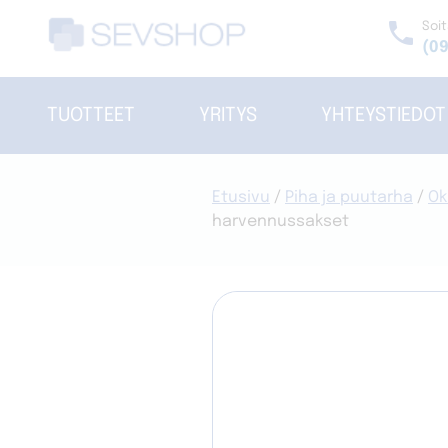
Skip
phone
Soit
to
(09
content
TUOTTEET
YRITYS
YHTEYSTIEDOT
Etusivu
/
Piha ja puutarha
/
Ok
harvennussakset