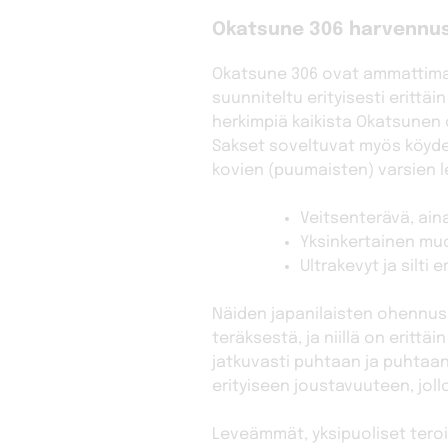
Okatsune 306 harvennussa
Okatsune 306 ovat ammattimais
suunniteltu erityisesti erittä
herkimpiä kaikista Okatsunen 
Sakset soveltuvat myös köyden
kovien (puumaisten) varsien 
Veitsenterävä, ain
Yksinkertainen mu
Ultrakevyt ja silti 
Näiden japanilaisten ohennuss
teräksestä, ja niillä on erittä
jatkuvasti puhtaan ja puhtaan
erityiseen joustavuuteen, jol
Leveämmät, yksipuoliset teroi