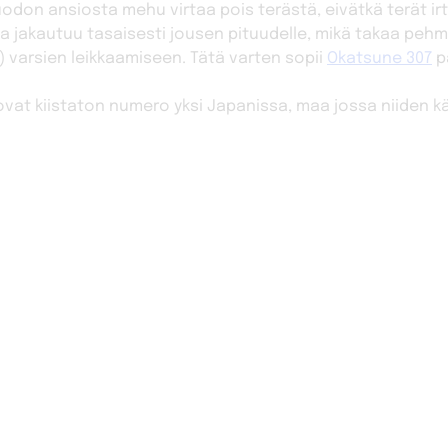
odon ansiosta mehu virtaa pois terästä, eivätkä terät i
ma jakautuu tasaisesti jousen pituudelle, mikä takaa peh
) varsien leikkaamiseen. Tätä varten sopii
Okatsune 307
p
at kiistaton numero yksi Japanissa, maa jossa niiden k