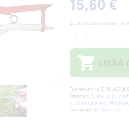
15,60
€
23 varastossa (voidaan jälki
Okatsune
306
puutarhan
harvennussakset
LISÄÄ 
määrä
Tuotetunnus (SKU):
KST30
Osastot:
Kukka- ja puutar
puutarhasakset
,
Piha ja 
Tuotemerkki:
Okatsune