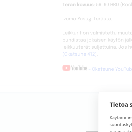
Terän kovuus
: 59-60 HRD (Roc
Izumo Yasugi terästä.
Leikkurit on valmistettu muu
puhdistaa jokaisen käytön jäl
leikkuuterät suljettuina. Jos
(Okatsune 412)
.
– Okatsune YouTu
Tietoa 
Käytämme 
suoritusky
parantaaks