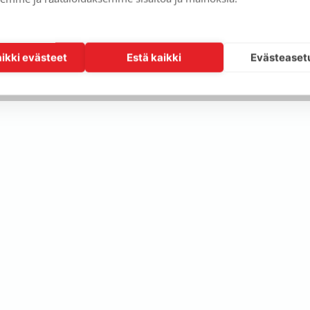
n estetty evästeasetustesi vuoksi. Hyväksy evästeet näh
aikki evästeet
Estä kaikki
Evästeaset