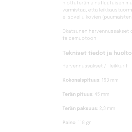
hiottuterän ainutlaatuisen mu
varmistaa, että leikkauskuor
ei sovellu kovien (puumaisten
Okatsunen harvennussakset ov
taidemuotoon.
Tekniset tiedot ja huolto
Harvennussakset / -leikkurit
Kokonaispituus
: 193 mm
Terän pituus
: 45 mm
Terän paksuus
: 2,3 mm
Paino
: 118 gr