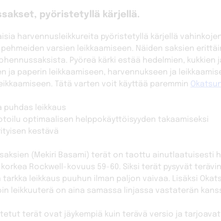
kset, pyöristetyllä kärjellä.
ia harvennusleikkureita pyöristetyllä kärjellä vahinkoje
in pehmeiden varsien leikkaamiseen. Näiden saksien erittä
ohennussaksista. Pyöreä kärki estää hedelmien, kukkien j
 ja paperin leikkaamiseen, harvennukseen ja leikkaamise
leikkaamiseen. Tätä varten voit käyttää paremmin
Okatsun
a puhdas leikkaus
otoilu optimaalisen helppokäyttöisyyden takaamiseksi
erityisen kestävä
aksien (Mekiri Basami) terät on taottu ainutlaatuisesti
in korkea Rockwell-kovuus 59-60. Siksi terät pysyvät terävi
 tarkka leikkaus puuhun ilman paljon vaivaa. Lisäksi Ok
loin leikkuuterä on aina samassa linjassa vastaterän kans
tetut terät ovat jäykempiä kuin terävä versio ja tarjoava