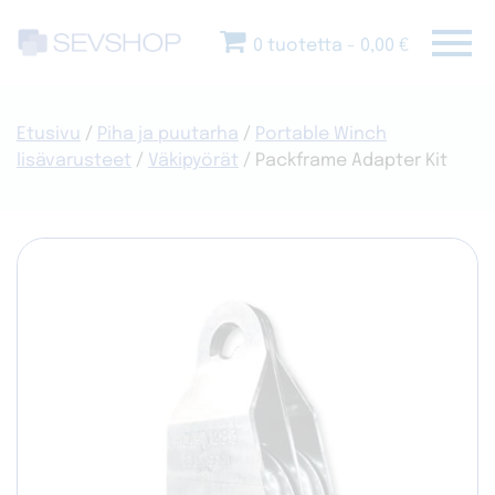
Skip
menu
to
0 tuotetta
0,00 €
content
Etusivu
/
Piha ja puutarha
/
Portable Winch
lisävarusteet
/
Väkipyörät
/ Packframe Adapter Kit