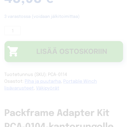
3 varastossa (voidaan jälkitoimittaa)
Packframe
Adapter
Kit
A
määrä
LISÄÄ OSTOSKORIIN
Tuotetunnus (SKU):
PCA-0114
Osastot:
Piha ja puutarha
,
Portable Winch
lisävarusteet
,
Väkipyörät
Packframe Adapter Kit