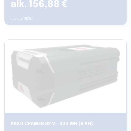
156,88
€
sis. alv. 25.5%
AKKU CRAMER 82 V – 430 WH (6 AH)