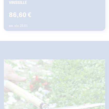
VINSSILLE
86,60
€
sis. alv. 25.5%