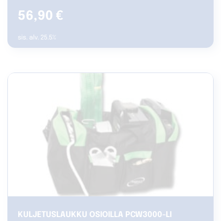
56,90
€
sis. alv. 25.5%
KULJETUSLAUKKU OSIOILLA PCW3000-LI