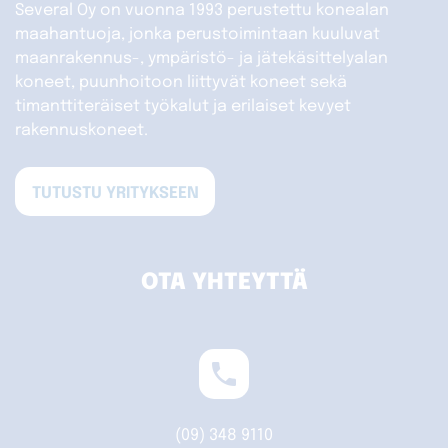
Several Oy on vuonna 1993 perustettu konealan
maahantuoja, jonka perustoimintaan kuuluvat
maanrakennus-, ympäristö- ja jätekäsittelyalan
koneet, puunhoitoon liittyvät koneet sekä
timanttiteräiset työkalut ja erilaiset kevyet
rakennuskoneet.
TUTUSTU YRITYKSEEN
OTA YHTEYTTÄ
phone
(09) 348 9110