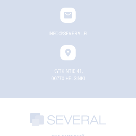
email
INFO@SEVERAL.FI
location_on
KYTKINTIE 41,
00770 HELSINKI