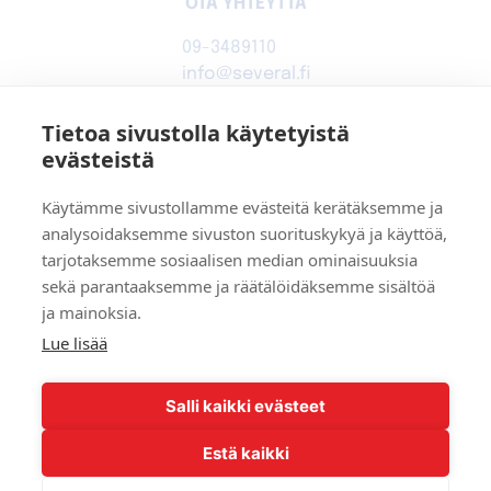
OTA YHTEYTTÄ
09-3489110
info@several.fi
www.several.fi
0944540-1
Tietoa sivustolla käytetyistä
evästeistä
SEVERAL OY
Käytämme sivustollamme evästeitä kerätäksemme ja
analysoidaksemme sivuston suorituskykyä ja käyttöä,
Kytkintie 41, 00770 Helsinki
tarjotaksemme sosiaalisen median ominaisuuksia
Toimitusehdot
sekä parantaaksemme ja räätälöidäksemme sisältöä
Tietosuojaseloste
ja mainoksia.
Lue lisää
Facebook
Youtube
Salli kaikki evästeet
Instagram
Estä kaikki