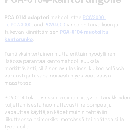
PCA‑0104‑kantorungolle
PCA‑0114‑adapteri
mahdollistaa
PCW3000-
Li
,
PCW3000
, and
PCW4000
‑vinssien turvallisen ja
tukevan kiinnittämisen
PCA-0104 muotoiltu
kantorunko
.
Tämä yksinkertainen mutta erittäin hyödyllinen
lisäosa parantaa kantomahdollisuuksia
merkittävästi, sillä sen avulla vinssi kulkee selässä
vakaasti ja tasapainoisesti myös vaativassa
maastossa.
PCA‑0114 tekee vinssin ja siihen liittyvien tarvikkeiden
kuljettamisesta huomattavasti helpompaa ja
vapauttaa käyttäjän kädet muihin tehtäviin
liikuttaessa esimerkiksi metsässä tai epätasaisilla
työalueilla.