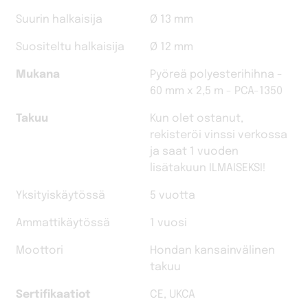
Suurin halkaisija
Ø 13 mm
Suositeltu halkaisija
Ø 12 mm
Mukana
Pyöreä polyesterihihna -
60 mm x 2,5 m - PCA-1350
Takuu
Kun olet ostanut,
rekisteröi vinssi verkossa
ja saat 1 vuoden
lisätakuun ILMAISEKSI!
Yksityiskäytössä
5 vuotta
Ammattikäytössä
1 vuosi
Moottori
Hondan kansainvälinen
takuu
Sertifikaatiot
CE, UKCA