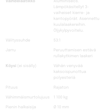
Vaihdelaatikko
Alumiiniseos.
Lämpökäsitellyt 3-
vaiheiset kierre- ja
kantopyörät. Asennettu
kuulalaakereihin.
Öljykylpyvoitelu.
Välityssuhde
53:1
Jarru
Peruuttamisen estävä
rullakytkimen laakeri
Köysi
(ei sisälly)
Vähän venyvää
kaksoispunottua
polyesteriä
Pituus
Rajaton
Vähimmäismurtolujuus
1 100 kg
Pienin halkaisija
Ø 10 mm