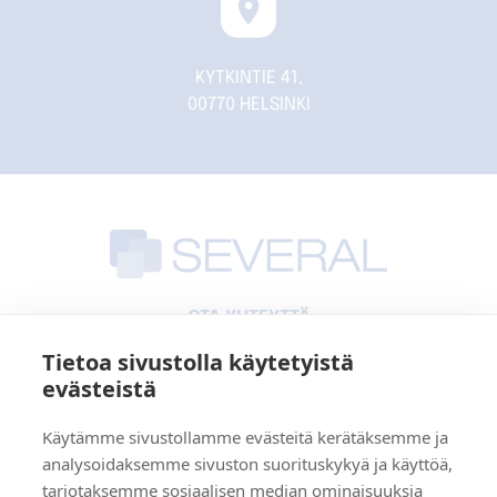
location_on
KYTKINTIE 41,
00770 HELSINKI
OTA YHTEYTTÄ
Tietoa sivustolla käytetyistä
09-3489110
evästeistä
info@several.fi
www.several.fi
Käytämme sivustollamme evästeitä kerätäksemme ja
0944540-1
analysoidaksemme sivuston suorituskykyä ja käyttöä,
tarjotaksemme sosiaalisen median ominaisuuksia