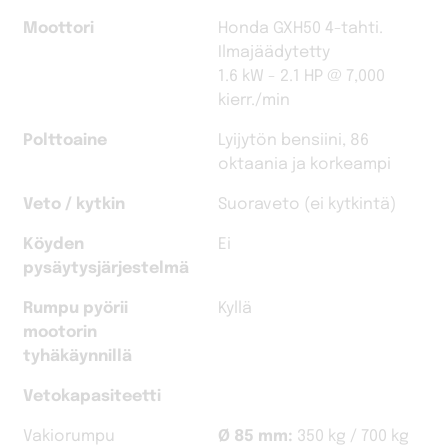
Moottori
Honda GXH50 4-tahti.
Ilmajäädytetty
1.6 kW - 2.1 HP @ 7,000
kierr./min
Polttoaine
Lyijytön bensiini, 86
oktaania ja korkeampi
Veto / kytkin
Suoraveto (ei kytkintä)
Köyden
Ei
pysäytysjärjestelmä
Rumpu pyörii
Kyllä
mootorin
tyhäkäynnillä
Vetokapasiteetti
Vakiorumpu
Ø 85 mm:
350 kg / 700 kg