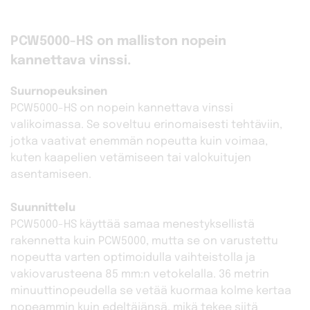
PCW5000-HS on malliston nopein
kannettava vinssi.
Suurnopeuksinen
PCW5000-HS on nopein kannettava vinssi
valikoimassa. Se soveltuu erinomaisesti tehtäviin,
jotka vaativat enemmän nopeutta kuin voimaa,
kuten kaapelien vetämiseen tai valokuitujen
asentamiseen.
Suunnittelu
PCW5000-HS käyttää samaa menestyksellistä
rakennetta kuin PCW5000, mutta se on varustettu
nopeutta varten optimoidulla vaihteistolla ja
vakiovarusteena 85 mm:n vetokelalla. 36 metrin
minuuttinopeudella se vetää kuormaa kolme kertaa
nopeammin kuin edeltäjänsä, mikä tekee siitä