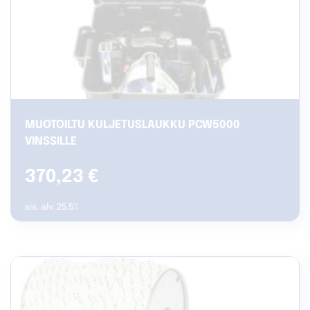
MUOTOILTU KULJETUSLAUKKU PCW5000
VINSSILLE
370,23
€
sis. alv. 25.5%