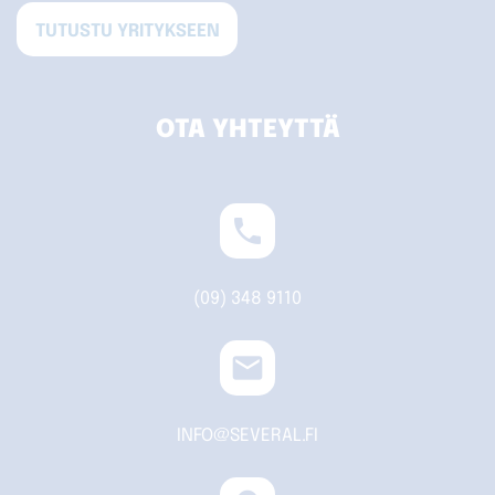
TUTUSTU YRITYKSEEN
OTA YHTEYTTÄ
phone
(09) 348 9110
email
INFO@SEVERAL.FI