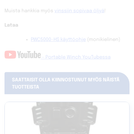
Muista hankkia myös
vinssiin sopivaa öljyä
!
Lataa
PWC5000-HS käyttöohje
(monikielinen)
– Portable Winch YouTubessa
SAATTAISIT OLLA KIINNOSTUNUT MYÖS NÄISTÄ
TUOTTEISTA