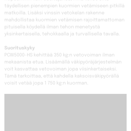
täydellisen pienempien kuormien vetämiseen pitkillä
matkoilla. Lisäksi vinssin vetokelan rakenne
mahdollistaa kuormien vetämisen rajoittamattoman
pituisella köydellä ilman tehon menetystä
yksinkertaisella, tehokkaalla ja turvallisella tavalla.
Suorituskyky
PCW5000-HS kehittää 350 kg:n vetovoiman ilman
mekaanista etua. Lisäämällä väkipyöräjärjestelmän
voit kasvattaa vetovoiman jopa viisinkertaiseksi.
Tämä tarkoittaa, että kahdella kaksoisväkipyörällä
voisit vetää jopa 1 750 kg:n kuorman.