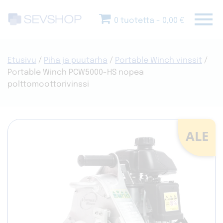
Skip
menu
to
0 tuotetta
0,00 €
content
Etusivu
/
Piha ja puutarha
/
Portable Winch vinssit
/
Portable Winch PCW5000-HS nopea
polttomoottorivinssi
ALE