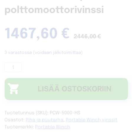
polttomoottorivinssi
1467,60
€
2446,00
€
3 varastossa (voidaan jälkitoimittaa)
Portable
Winch
PCW5000-
A
HS
LISÄÄ OSTOSKORIIN
nopea
polttomoottorivinssi
määrä
Tuotetunnus (SKU):
PCW-5000-HS
Osastot:
Piha ja puutarha
,
Portable Winch vinssit
Tuotemerkki:
Portable Winch