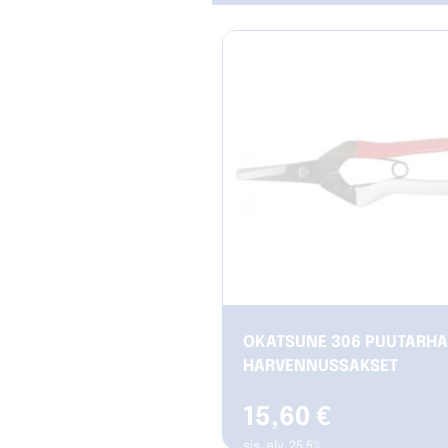
OKATSUNE 306 PUUTARH
HARVENNUSSAKSET
15,60
€
sis. alv. 25.5%