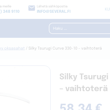
email
a meille
Lähetä sähköpostia
KU
) 348 9110
INFO@SEVERAL.FI
Haku:
lky oksasahat
/ Silky Tsurugi Curve 330-10 – vaihtoterä
Silky Tsurug
– vaihtoterä
58,34
€