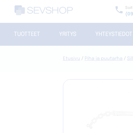
Skip
phone
Soit
to
(09
content
TUOTTEET
YRITYS
YHTEYSTIEDOT
Etusivu
/
Piha ja puutarha
/
Si