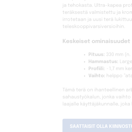
ja tehokasta. Ultra-kapea pro
teräksestä valmistettu ja kro
irrotetaan ja uusi terä lukittu
teleskooppivarsiversioihin.
Keskeiset ominaisuudet
Pituus:
330 mm (n. 
Hammastus:
Large
Profiili:
~1,7 mm ker
Vaihto:
helppo ”ata
Tämä terä on ihanteellinen arb
sahaustyökalun, jonka vaihto 
laajalle käyttäjäkunnalle, jo
SAATTAISIT OLLA KIINNOS