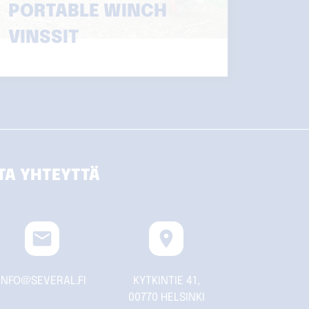
PORTABLE WINCH
VINSSIT
TA YHTEYTTÄ
email
location_on
INFO@SEVERAL.FI
KYTKINTIE 41,
00770 HELSINKI