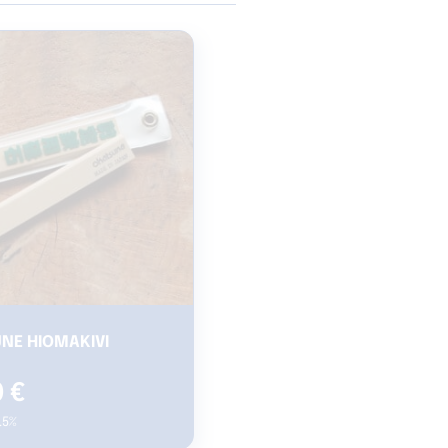
NE HIOMAKIVI
0
€
5.5%