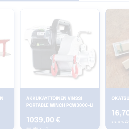
AN
AKKUKÄYTTÖINEN VINSSI
OKATSU
PORTABLE WINCH PCW3000-LI
16,7
1039,00
€
sis. alv. 2
sis. alv. 25.5%