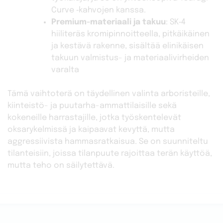
Curve ‑kahvojen kanssa.
Premium-materiaali ja takuu
: SK‑4
hiiliteräs kromipinnoitteella, pitkäikäinen
ja kestävä rakenne, sisältää elinikäisen
takuun valmistus- ja materiaalivirheiden
varalta
Tämä vaihtoterä on täydellinen valinta arboristeille,
kiinteistö- ja puutarha-ammattilaisille sekä
kokeneille harrastajille, jotka työskentelevät
oksarykelmissä ja kaipaavat kevyttä, mutta
aggressiivista hammasratkaisua. Se on suunniteltu
tilanteisiin, joissa tilanpuute rajoittaa terän käyttöä,
mutta teho on säilytettävä.