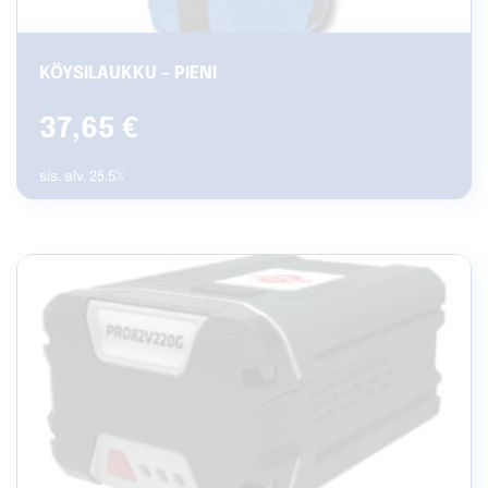
KÖYSILAUKKU – PIENI
37,65
€
sis. alv. 25.5%