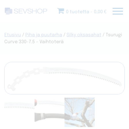
Skip
menu
to
0 tuotetta
0,00 €
content
Etusivu
/
Piha ja puutarha
/
Silky oksasahat
/ Tsurugi
Curve 330-7.5 – Vaihtoterä