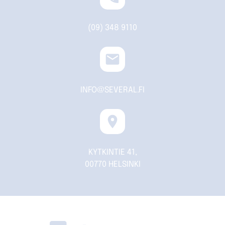
(09) 348 9110
email
INFO@SEVERAL.FI
location_on
KYTKINTIE 41,
00770 HELSINKI