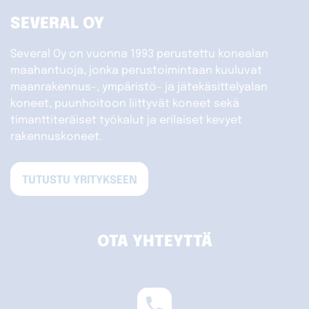
SEVERAL OY
Several Oy on vuonna 1993 perustettu konealan
maahantuoja, jonka perustoimintaan kuuluvat
maanrakennus-, ympäristö- ja jätekäsittelyalan
koneet, puunhoitoon liittyvät koneet sekä
timanttiteräiset työkalut ja erilaiset kevyet
rakennuskoneet.
TUTUSTU YRITYKSEEN
OTA YHTEYTTÄ
phone