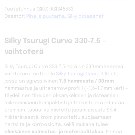
Tuotetunnus (SKU):
KSI345533
Osastot:
Piha ja puutarha
,
Silky oksasahat
Silky Tsurugi Curve 330‑7.5 –
vaihtoterä
Silky Tsurugi Curve 330‑7.5-terä on 330 mm kaareva
vaihtoterä tuotteelle
Silky Tsurugi Curve 330‑7.5
,
jossa on agressiivinen
7,5 hammasta / 30 mm
hammastus ja ultranarrow profiili (~1,6–1,7 mm kerf) –
täydellinen tiheiden oksarykelmien ja risteämien
leikkaamiseen kompaktisti ja tarkasti.Terä edustaa
premium-tasoa: valmistettu japanilaisesta SK‑4
hiiliteräksestä, kromipinnoitettu suojaamaan
hartsilta ja korroosiolta, sekä mukana tulee
elinikäinen valmistus- ja materiaalitakuu
. Painoa