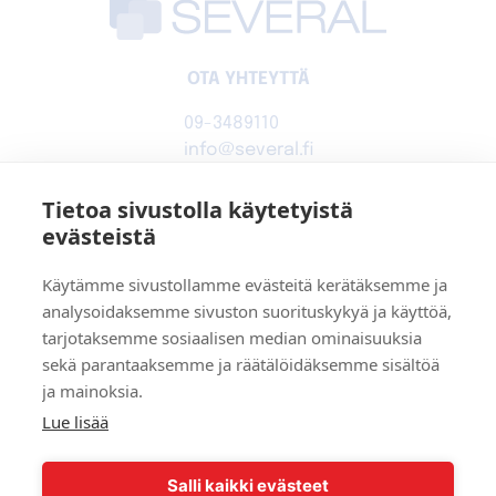
OTA YHTEYTTÄ
09-3489110
info@several.fi
www.several.fi
0944540-1
Tietoa sivustolla käytetyistä
evästeistä
SEVERAL OY
Käytämme sivustollamme evästeitä kerätäksemme ja
analysoidaksemme sivuston suorituskykyä ja käyttöä,
Kytkintie 41, 00770 Helsinki
tarjotaksemme sosiaalisen median ominaisuuksia
Toimitusehdot
sekä parantaaksemme ja räätälöidäksemme sisältöä
Tietosuojaseloste
ja mainoksia.
Lue lisää
Facebook
Youtube
Salli kaikki evästeet