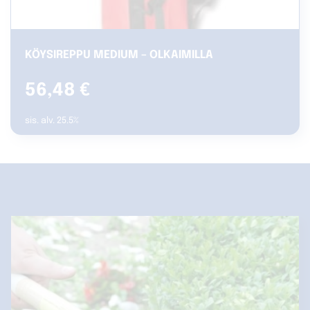
KÖYSIREPPU MEDIUM – OLKAIMILLA
56,48
€
sis. alv. 25.5%