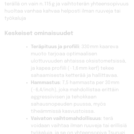
terällä on vain n. 115 g ja vaihtoterän yhteensopivuus
huoltaa vanhaa kahvaa helposti ilman ruuveja tai
työkaluja
Keskeiset ominaisuudet
Teräpituus ja profiili
: 330 mm kaareva
muoto tarjoaa optimaalisen
ulottuvuuden ahtaissa oksistometsissä,
ja kapea profiili (~1,6 mm kerf) tekee
sahaamisesta ketterää ja hallittavaa.
Hammastus
: 7,5 hammasta per 30 mm
(~6,4/inch), joka mahdollistaa erittäin
aggressiivisen ja tehokkaan
sahausnopeuden puussa, myös
tiheämmissä kasvustoissa.
Vaivaton vaihtomahdollisuus
: terä
voidaan vaihtaa ilman ruuveja tai erillisiä
työkaluja, ja se on yhteensopiva Tsurugi