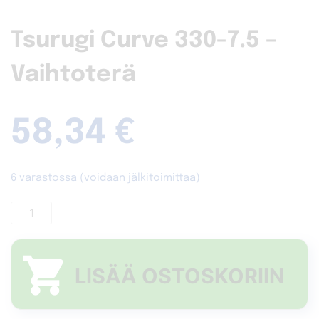
Tsurugi Curve 330-7.5 –
Vaihtoterä
58,34
€
6 varastossa (voidaan jälkitoimittaa)
Tsurugi
Curve
330-
A
7.5
LISÄÄ OSTOSKORIIN
-
Vaihtoterä
määrä